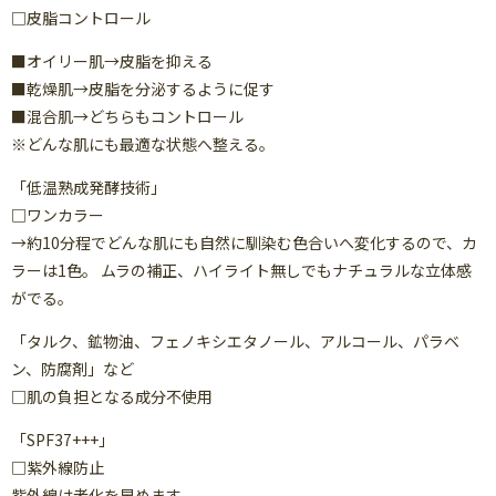
□皮脂コントロール
■オイリー肌→皮脂を抑える
■乾燥肌→皮脂を分泌するように促す
■混合肌→どちらもコントロール
※どんな肌にも最適な状態へ整える。
「低温熟成発酵技術」
□ワンカラー
→約10分程でどんな肌にも自然に馴染む色合いへ変化するので、カ
ラーは1色。 ムラの補正、ハイライト無しでもナチュラルな立体感
がでる。
「タルク、鉱物油、フェノキシエタノール、アルコール、パラベ
ン、防腐剤」など
□肌の負担となる成分不使用
「SPF37+++」
□紫外線防止
紫外線は老化を早めます。