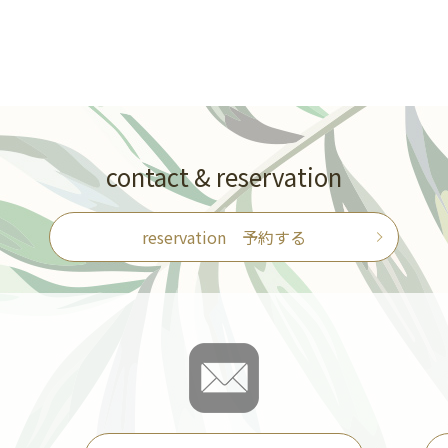
contact & reservation
reservation 予約する